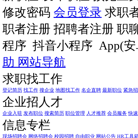
修改密码
会员登录
求职
职者注册
招聘者注册
职
程序
抖音小程序
App(安
助
网站导航
求职找工作
登记简历
找工作
搜企业
地图找工作
名企直聘
最新职位
紧急招
企业招人才
企业入驻
发布职位
搜索简历
职位管理
人才推荐
会员服务
快速
信息专栏
现场招聘会
网络招聘会
校园招聘
自由职业
网站公告
HR工具